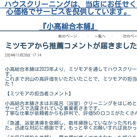
 ハウスクリーニングは、当店にお任せく
心価格でサービスを倪供しています。
『小高総合本舗』
前のページ
一覧へ
次のペ
ミツモアから推薦コメントが届きました
2024年11月28日 17:14
小高総合本舗は2023年より、ミツモアを通してハウスクリ
す。
これまで沢山の高評価をいただいたことで、ミツモアの担当
た！
【ミツモアの担当者コメント】
小高総合本舗さまはお風呂（浴室）クリーニングをはじめと
サービスで活躍されている事業者さまです。
丁寧な仕事が依頼者からも評判で、評価5の口コミがたくさ
「急遽、浴室清掃を依頼し、数年掃除していなかった汚れを
た。迅速な対応に感謝です。もっと早くお願いすれば良かっ