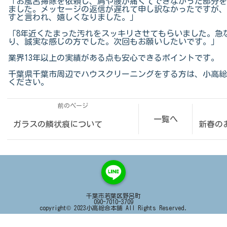
「お風呂掃除を依頼し、肩や腰が痛くてできなかった部分を
ました。メッセージの返信が遅れて申し訳なかったですが、
すと言われ、嬉しくなりました。」
「8年近くたまった汚れをスッキリさせてもらいました。急
り、誠実な感じの方でした。次回もお願いしたいです。」
業界13年以上の実績がある点も安心できるポイントです。
千葉県千葉市周辺でハウスクリーニングをする方は、小高総
ください。
前のページ
一覧へ
ガラスの鱗状痕について
新春の
千葉市若葉区野呂町
090-7010-3709
copyright© 2023小高総合本舗 All Rights Reserved.